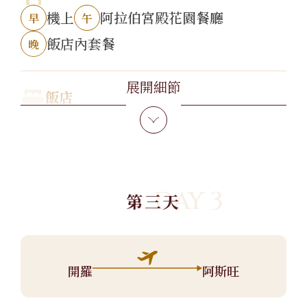
機上
阿拉伯宮殿花園餐廳
早
午
飯店內套餐
晚
展開細節
飯店
Hyatt Regency Cairo West
DAY 3
第三天
開羅
阿斯旺