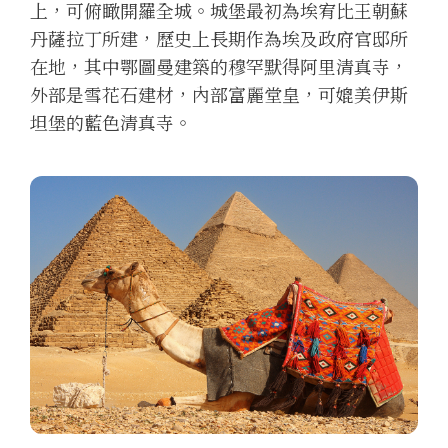
上，可俯瞰開羅全城。城堡最初為埃宥比王朝蘇
丹薩拉丁所建，歷史上長期作為埃及政府官邸所
在地，其中鄂圖曼建築的穆罕默得阿里清真寺，
外部是雪花石建材，內部富麗堂皇，可媲美伊斯
坦堡的藍色清真寺。