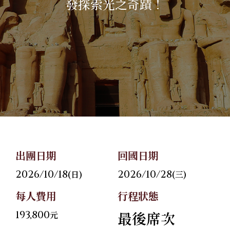
發探索光之奇蹟！
關於華友
06
旅遊地圖
07
聯絡我們
08
Follow Us
出團日期
回國日期
2026/10/18
2026/10/28
(日)
(三)
每人費用
行程狀態
193,800
最後席次
元