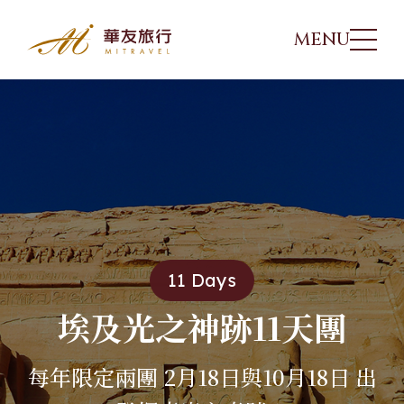
MENU
參團須知
華友行程
01
出團日期
02
旅遊講座
03
11 Days
優惠方案
04
埃及光之神跡11天團
每年限定兩團 2月18日與10月18日 出
旅遊專欄
05