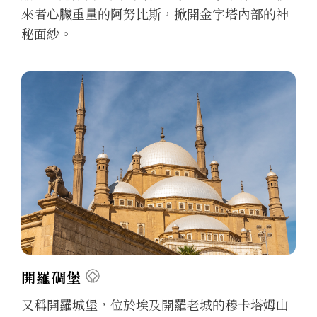
來者心臟重量的阿努比斯，掀開金字塔內部的神
秘面紗。
開羅碉堡
又稱開羅城堡，位於埃及開羅老城的穆卡塔姆山