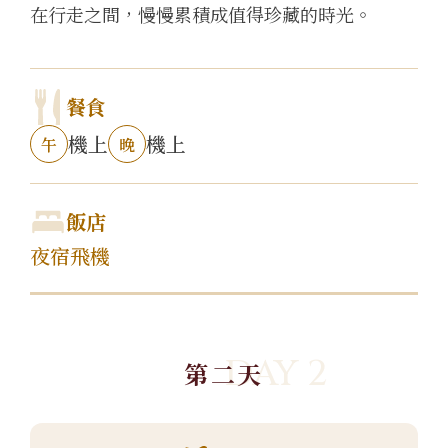
在行走之間，慢慢累積成值得珍藏的時光。
餐食
機上
機上
午
晚
飯店
夜宿飛機
DAY 2
第二天