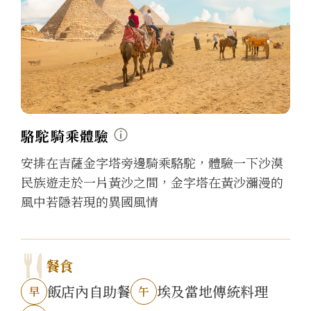
駱駝騎乘體驗
安排在吉薩金字塔旁邊騎乘駱駝，體驗一下沙漠
民族遊走於一片黃沙之間，金字塔在黃沙瀰漫的
風中若隱若現的異國風情
餐食
飯店內自助餐
埃及當地傳統料理
早
午