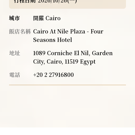
行程日期
2026/10/26(一)
城市
開羅 Cairo
飯店名稱
Cairo At Nile Plaza - Four
Seasons Hotel
地址
1089 Corniche El Nil, Garden
City, Cairo, 11519 Egypt
電話
+20 2 27916800