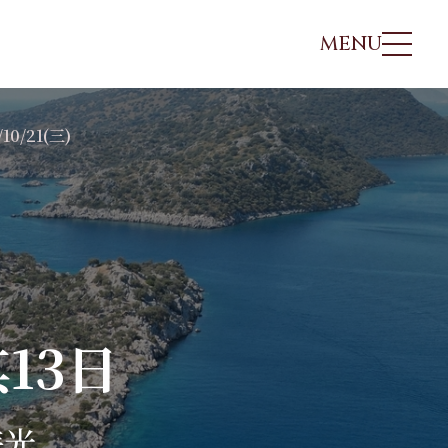
MENU
/10/21(三)
行程地圖
每日行程
參團須知
行程諮詢/報名
非洲、中東
日本
北歐
非洲、中東
埃及
北海道．札幌
冰島
埃及
摩洛哥
東北．青森．奧入瀨溪
海三
北歐．法羅 羅弗
摩洛哥
突尼西亞
關東．東京．輕井澤
敦
突尼西亞
肯亞．坦尚尼亞
北陸．立山黑部．合掌
利亞
北歐．挪威峽灣
肯亞．坦尚尼亞
13日
村
沙烏地阿拉伯
冰島
馬尼
沙烏地阿拉伯
關西．大阪．京都
四國．山陰．山陽
時光
九州．福岡．熊本