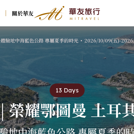
關於華友
華友行程
專屬夏季的時光
3日 體驗地中海藍色公路 專屬夏季的時光
2026/10/09(五)-2026
航班資訊
東歐
北歐
中西歐
南歐
東歐
克．斯．波
冰島
瑞士火車
義大利．多羅米
克．斯．波
波蘭．波羅的海三國
北歐．法羅 羅弗敦
堤．西西里
德瑞．純德
波蘭．波羅的
俄羅斯．西伯利亞
北歐．挪威峽灣 冰島
西班牙
國
13 Days
法國．法瑞
保加利亞．羅馬尼亞
葡萄牙
俄羅斯．西伯
荷蘭．比利時．盧
 | 榮耀鄂圖曼 土耳其
森堡
希臘
保加利亞．羅
亞
英國．愛爾蘭
土耳其
奧地利．捷克．匈
驗地中海藍色公路 專屬夏季的