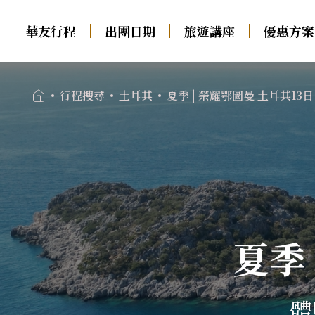
華友行程
出團日期
旅遊講座
優惠方案
01
夏季 | 榮耀鄂圖曼 土耳其13日
體驗地中海藍色公路 
行程搜尋
土耳其
夏季 | 榮耀鄂圖曼 土耳其1
2026/10/09(五)-2026/10/21(三)
中西歐
南歐
出團日期
02
瑞士火車
義大利．多羅米堤．西
旅遊講座
03
西里
德瑞．純德
西班牙
法國．法瑞
葡萄牙
優惠方案
04
荷蘭．比利時．盧森堡
夏季
希臘
英國．愛爾蘭
土耳其
奧地利．捷克．匈牙利
旅遊專欄
05
德奧．大鐘山
體