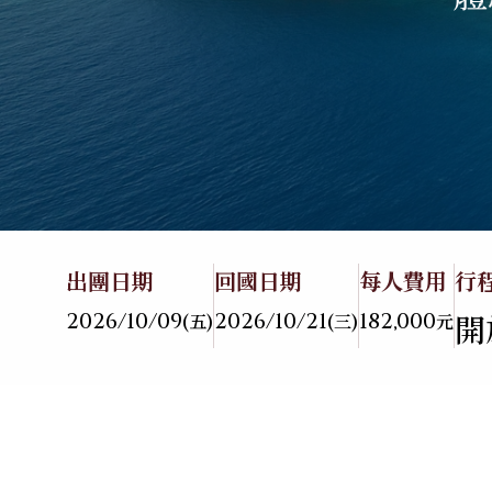
關於華友
06
旅遊地圖
07
亞洲
海島
聯絡我們
08
不丹
峇里島．科摩多島
中國
馬爾地夫
越南
蘇梅島
出團日期
回國日期
每人費用
行
泰國
帛琉
2026/10/09
2026/10/21
182,000
開
(五)
(三)
元
大溪地