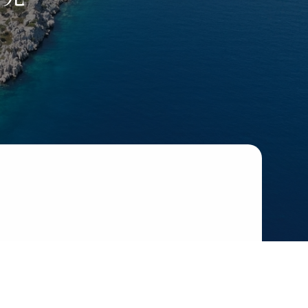
沖繩
美洲
郵輪、河輪系
列
多島
美國．加拿大
極地郵輪
墨西哥
秘魯
智利．玻利維亞