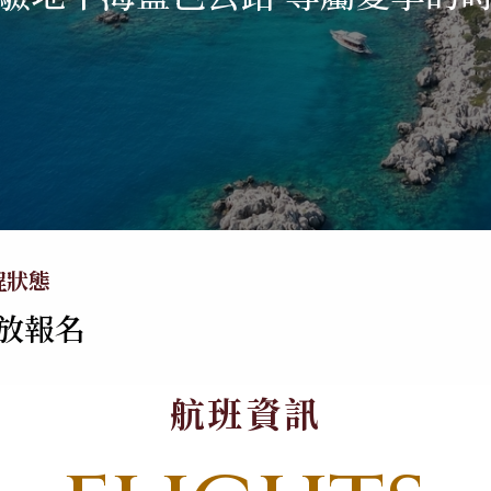
牙利
德奧．大鐘山
美洲
郵輪、河輪系列
日本
亞洲
海島
美國．加拿大
極地郵輪
北海道．札幌
不丹
峇里島．科摩
墨西哥
東北．青森．奧入
中國
馬爾地夫
秘魯
瀨溪
越南
蘇梅島
程狀態
智利．玻利維亞
關東．東京．輕井
泰國
帛琉
放報名
澤
大溪地
北陸．立山黑部．
合掌村
航班資訊
關西．大阪．京都
四國．山陰．山陽