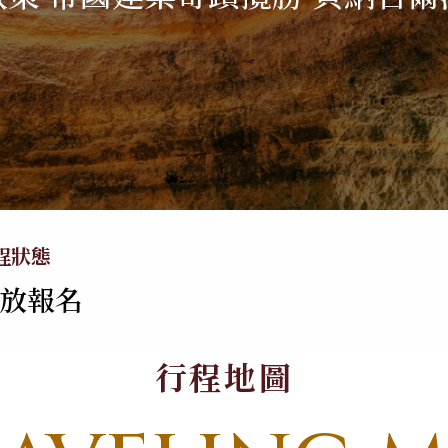
牙利
德奧．大鐘山
美洲
郵輪、河輪系列
日本
亞洲
海島
美國．加拿大
極地郵輪
北海道．札幌
不丹
峇里島．科摩
墨西哥
東北．青森．奧入
中國
馬爾地夫
秘魯
瀨溪
越南
蘇梅島
程狀態
智利．玻利維亞
關東．東京．輕井
泰國
帛琉
放報名
澤
大溪地
北陸．立山黑部．
合掌村
行程地圖
關西．大阪．京都
四國．山陰．山陽