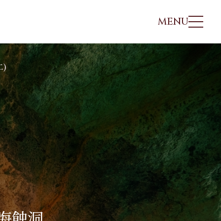
MENU
行程地圖
每日行程
參團須知
行程諮詢/報名
二)
非洲、中東
日本
北歐
非洲、中東
埃及
北海道．札幌
冰島
埃及
摩洛哥
東北．青森．奧入瀨溪
海三
北歐．法羅 羅弗
摩洛哥
突尼西亞
關東．東京．輕井澤
敦
突尼西亞
肯亞．坦尚尼亞
北陸．立山黑部．合掌
利亞
北歐．挪威峽灣
肯亞．坦尚尼亞
村
沙烏地阿拉伯
冰島
馬尼
沙烏地阿拉伯
關西．大阪．京都
四國．山陰．山陽
海蝕洞
九州．福岡．熊本