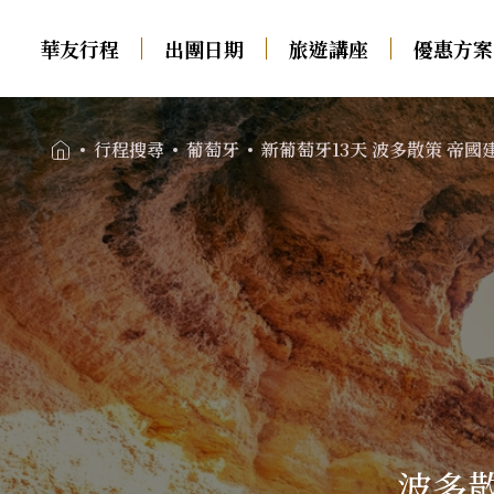
華友行程
出團日期
旅遊講座
優惠方案
01
新葡萄牙13天
波多散策 帝國建築奇蹟攬勝 貝納吉爾
行程搜尋
葡萄牙
新葡萄牙13天 波多散策 帝
中西歐
南歐
出團日期
02
瑞士火車
義大利．多羅米堤．西
旅遊講座
03
西里
德瑞．純德
西班牙
法國．法瑞
葡萄牙
優惠方案
04
荷蘭．比利時．盧森堡
希臘
英國．愛爾蘭
土耳其
奧地利．捷克．匈牙利
旅遊專欄
05
德奧．大鐘山
波多