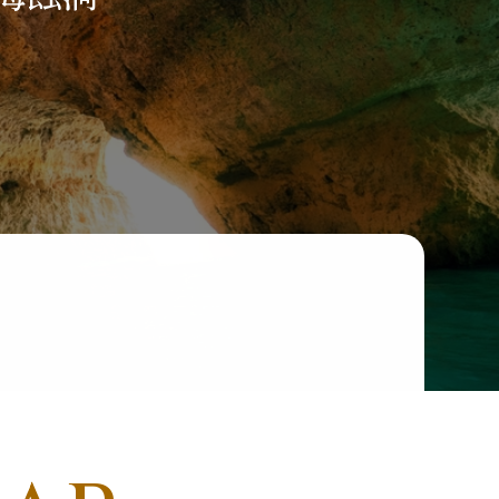
沖繩
美洲
郵輪、河輪系
列
多島
美國．加拿大
極地郵輪
墨西哥
秘魯
智利．玻利維亞