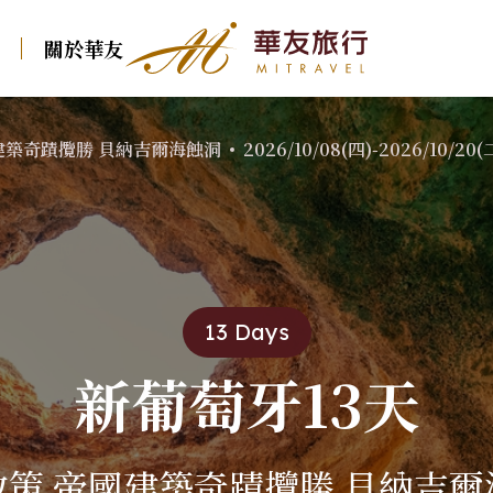
關於華友
華友行程
海蝕洞
2026/10/08(四)-2026/10/20(二)
國建築奇蹟攬勝 貝納吉爾海蝕洞
2026/10/08(四)-2026/10/20(
東歐
北歐
中西歐
南歐
東歐
克．斯．波
冰島
瑞士火車
義大利．多羅米
克．斯．波
波蘭．波羅的海三國
北歐．法羅 羅弗敦
堤．西西里
德瑞．純德
波蘭．波羅的
俄羅斯．西伯利亞
北歐．挪威峽灣 冰島
西班牙
國
13 Days
法國．法瑞
保加利亞．羅馬尼亞
葡萄牙
俄羅斯．西伯
荷蘭．比利時．盧
新葡萄牙13天
森堡
希臘
保加利亞．羅
亞
英國．愛爾蘭
土耳其
奧地利．捷克．匈
散策 帝國建築奇蹟攬勝 貝納吉爾