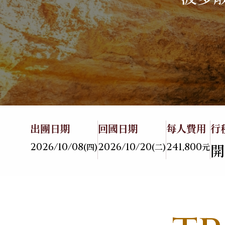
關於華友
06
旅遊地圖
07
亞洲
海島
聯絡我們
08
不丹
峇里島．科摩多島
中國
馬爾地夫
越南
蘇梅島
出團日期
回國日期
每人費用
行
泰國
帛琉
2026/10/08
2026/10/20
241,800
開
(四)
(二)
元
大溪地