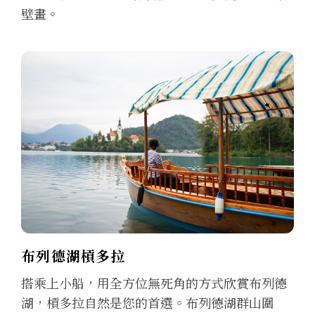
壁畫。
布列德湖槓多拉
搭乘上小船，用全方位無死角的方式欣賞布列德
湖，槓多拉自然是您的首選。布列德湖群山圍