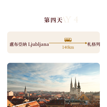
DAY 4
第四天
盧布亞納 Ljubljana
札格列布 Z
140km