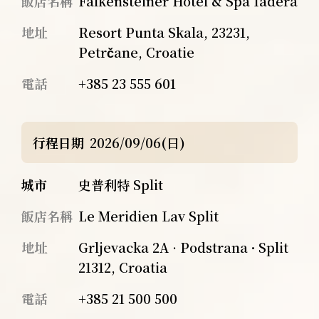
飯店名稱
Falkensteiner Hotel & Spa Iadera
地址
Resort Punta Skala, 23231,
Petrčane, Croatie
電話
+385 23 555 601
行程日期
2026/09/06(日)
城市
史普利特 Split
飯店名稱
Le Meridien Lav Split
地址
Grljevacka 2A · Podstrana ∙ Split
21312, Croatia
電話
+385 21 500 500