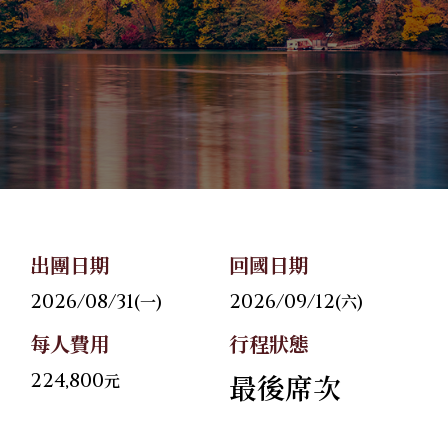
關於華友
06
旅遊地圖
07
聯絡我們
08
Follow Us
出團日期
回國日期
2026/08/31
2026/09/12
(一)
(六)
每人費用
行程狀態
224,800
最後席次
元