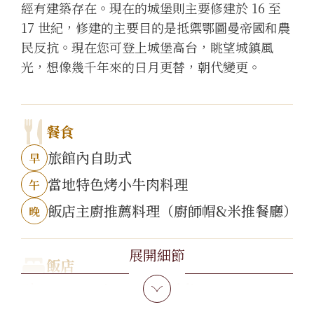
經有建築存在。現在的城堡則主要修建於 16 至
17 世紀，修建的主要目的是抵禦鄂圖曼帝國和農
民反抗。現在您可登上城堡高台，眺望城鎮風
光，想像幾千年來的日月更替，朝代變更。
餐食
旅館內自助式
早
當地特色烤小牛肉料理
午
飯店主廚推薦料理（廚師帽&米推餐廳）
晚
展開細節
飯店
5* Intercontinental Ljubljana