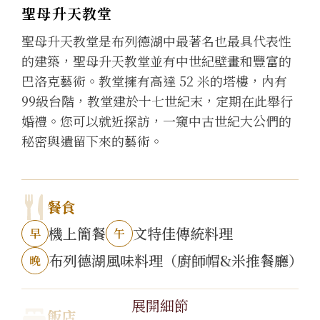
聖母升天教堂
聖母升天教堂是布列德湖中最著名也最具代表性
的建築，聖母升天教堂並有中世紀壁畫和豐富的
巴洛克藝術。教堂擁有高達 52 米的塔樓，內有
99級台階，教堂建於十七世紀末，定期在此舉行
婚禮。您可以就近探訪，一窺中古世紀大公們的
秘密與遺留下來的藝術。
餐食
機上簡餐
文特佳傳統料理
早
午
布列德湖風味料理（廚師帽&米推餐廳）
晚
展開細節
飯店