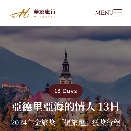
MENU
每日行程
華友行程
01
出團日期
02
旅遊講座
03
13 Days
優惠方案
04
亞德里亞海的情人 13日
2024年金旅獎 「優旅選」獲獎行程
旅遊專欄
05