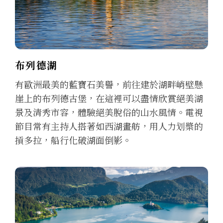
布列德湖
有歐洲最美的藍寶石美譽，前往建於湖畔峭壁懸
崖上的布列德古堡，在這裡可以盡情欣賞絕美湖
景及清秀市容，體驗絕美脫俗的山水風情。電視
節目常有主持人搭著如西湖畫舫，用人力划槳的
摃多拉，船行化破湖面倒影。