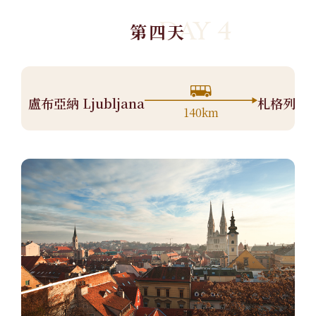
DAY 4
第四天
盧布亞納 Ljubljana
札格列布 Z
140km