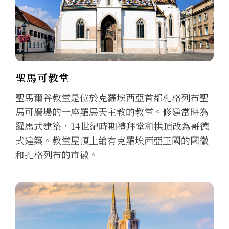
聖馬可教堂
聖馬爾谷教堂是位於克羅埃西亞首都札格列布聖
馬可廣場的一座羅馬天主教的教堂。修建當時為
羅馬式建築，14世紀時期禮拜堂和拱頂改為哥德
式建築。教堂屋頂上繪有克羅埃西亞王國的國徽
和扎格列布的市徽。