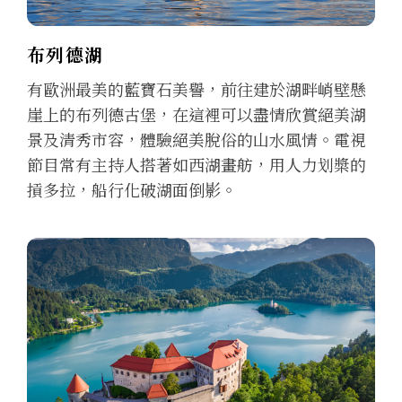
布列德湖
有歐洲最美的藍寶石美譽，前往建於湖畔峭壁懸
崖上的布列德古堡，在這裡可以盡情欣賞絕美湖
景及清秀市容，體驗絕美脫俗的山水風情。電視
節目常有主持人搭著如西湖畫舫，用人力划槳的
摃多拉，船行化破湖面倒影。