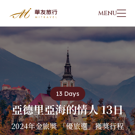
MENU
參團須知
華友行程
01
出團日期
02
旅遊講座
03
13 Days
優惠方案
04
亞德里亞海的情人 13日
2024年金旅獎 「優旅選」獲獎行程
旅遊專欄
05