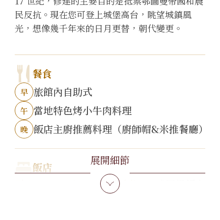
17 世紀，修建的主要目的是抵禦鄂圖曼帝國和農
民反抗。現在您可登上城堡高台，眺望城鎮風
光，想像幾千年來的日月更替，朝代變更。
餐食
旅館內自助式
早
當地特色烤小牛肉料理
午
飯店主廚推薦料理（廚師帽&米推餐廳）
晚
展開細節
飯店
5* Intercontinental Ljubljana
或同級飯店