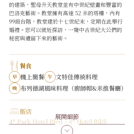
的建築，聖母升天教堂並有中世紀壁畫和豐富的
巴洛克藝術。教堂擁有高達 52 米的塔樓，內有
99級台階，教堂建於十七世紀末，定期在此舉行
婚禮。您可以就近探訪，一窺中古世紀大公們的
秘密與遺留下來的藝術。
餐食
機上簡餐
文特佳傳統料理
早
午
布列德湖風味料理（廚師帽&米推餐廳）
晚
飯店
展開細節
4* Park Hotel Bled
、
4* Hotel Rikli
Balance
或同級飯店