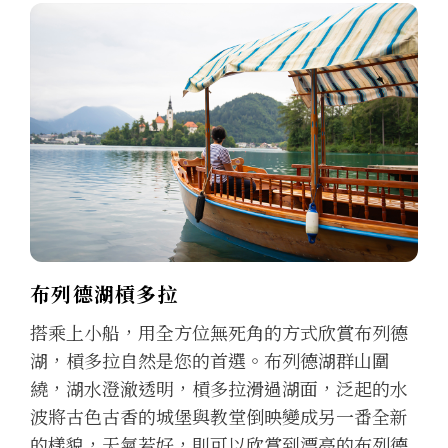
布列德湖槓多拉
搭乘上小船，用全方位無死角的方式欣賞布列德
湖，槓多拉自然是您的首選。布列德湖群山圍
繞，湖水澄澈透明，槓多拉滑過湖面，泛起的水
波將古色古香的城堡與教堂倒映變成另一番全新
的樣貌，天氣若好，則可以欣賞到漂亮的布列德