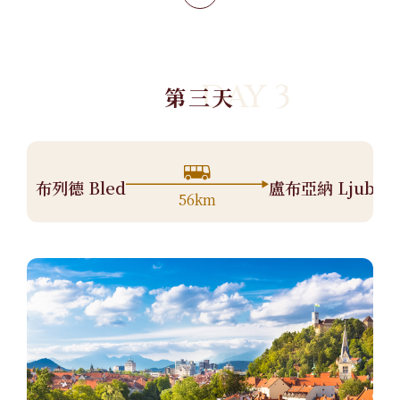
DAY 3
第三天
布列德 Bled
盧布亞納 Ljublja
56km