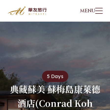
MENU
行程特色
華友行程
01
出團日期
02
旅遊講座
03
5 Days
優惠方案
04
典藏蘇美 蘇梅島康萊德
酒店(Conrad Koh
旅遊專欄
05