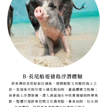
B-長尾船遊豬島浮潛體驗
搭乘傳統長尾船前往豬島，展開輕鬆又有趣的海上之
旅。抵達後可與可愛小豬互動拍照，畫面療癒又吸睛；
接著換上浮潛裝備，潛入清澈海水中欣賞珊瑚與熱帶魚
群。整體行程節奏悠閒又充滿亮點，兼具拍照、玩水與