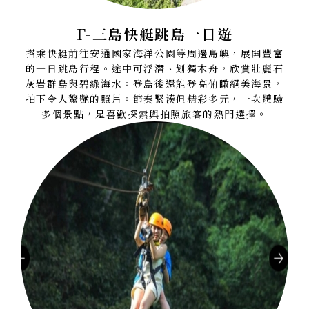
F-三島快艇跳島一日遊
搭乘快艇前往安通國家海洋公園等周邊島嶼，展開豐富
的一日跳島行程。途中可浮潛、划獨木舟，欣賞壯麗石
灰岩群島與碧綠海水。登島後還能登高俯瞰絕美海景，
拍下令人驚艷的照片。節奏緊湊但精彩多元，一次體驗
多個景點，是喜歡探索與拍照旅客的熱門選擇。