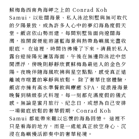
蘇梅島西南角海岬之上的 Conrad Koh
Samui，以壯闊海景、私人泳池別墅與無可取代
的夕陽景致，成為許多人心中的夢幻海島度假天
堂。飯店依山勢而建，每間別墅皆面向遼闊海
灣，推開窗便能將湛藍海景與熱帶島嶼風光盡收
眼底。 在這裡，時間彷彿慢了下來。清晨於私人
露台迎接陽光灑落海面，午後在無邊際泳池中悠
閒漂浮，傍晚則靜靜欣賞蘇梅島最迷人的金色夕
陽。夜晚伴隨海風吹拂與星空點點，感受真正遠
離城市喧囂的寧靜與放鬆。 除了奢華住宿體驗，
飯店亦擁有高水準餐飲與療癒 SPA，從浪漫海景
晚餐到精緻泰式料理，每一刻都充滿度假的儀式
感。無論是蜜月旅行、紀念日，或想為自己安排
一場徹底放鬆的奢華假期，Conrad Koh
Samui 都能帶來難以忘懷的海島回憶。 這裡不
只是看海的地方，而是一處能真正放空身心、沉
浸在島嶼慢活節奏中的奢華秘境。