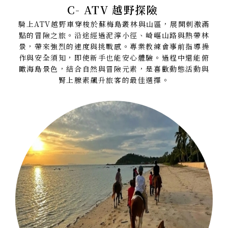
C- ATV 越野探險
騎上ATV越野車穿梭於蘇梅島叢林與山區，展開刺激滿
點的冒險之旅。沿途經過泥濘小徑、崎嶇山路與熱帶林
景，帶來強烈的速度與挑戰感。專業教練會事前指導操
作與安全須知，即使新手也能安心體驗。過程中還能俯
瞰海島景色，結合自然與冒險元素，是喜歡動態活動與
腎上腺素飆升旅客的最佳選擇。