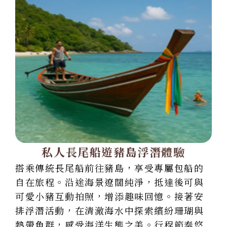
私人長尾船遊豬島浮潛體驗
搭乘傳統長尾船前往豬島，享受專屬包船的
自在旅程。沿途海景遼闊純淨，抵達後可與
可愛小豬互動拍照，增添趣味回憶。接著安
排浮潛活動，在清澈海水中探索繽紛珊瑚與
熱帶魚群，感受海洋生態之美。行程節奏悠