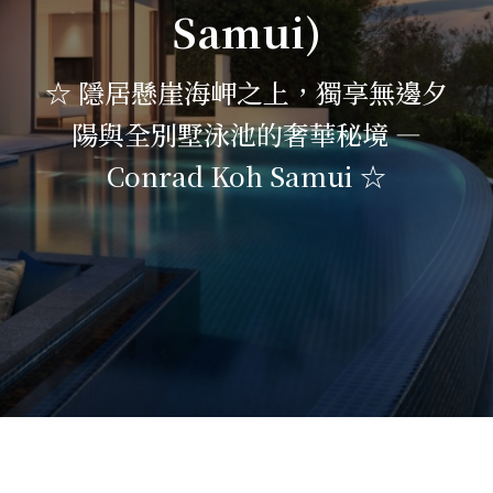
Samui)
關於華友
06
☆ 隱居懸崖海岬之上，獨享無邊夕
旅遊地圖
07
陽與全別墅泳池的奢華秘境 —
Conrad Koh Samui ☆
聯絡我們
08
Follow Us