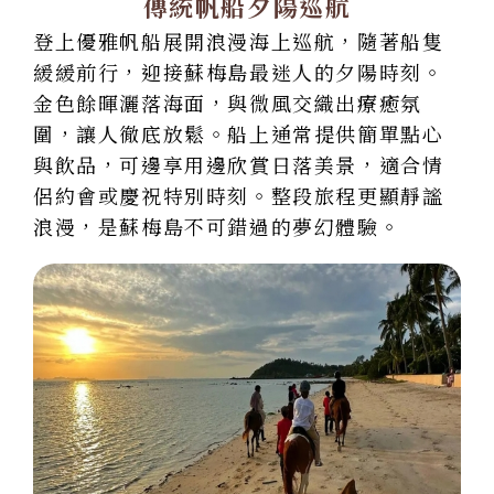
傳統帆船夕陽巡航
登上優雅帆船展開浪漫海上巡航，隨著船隻
緩緩前行，迎接蘇梅島最迷人的夕陽時刻。
金色餘暉灑落海面，與微風交織出療癒氛
圍，讓人徹底放鬆。船上通常提供簡單點心
與飲品，可邊享用邊欣賞日落美景，適合情
侶約會或慶祝特別時刻。整段旅程更顯靜謐
浪漫，是蘇梅島不可錯過的夢幻體驗。