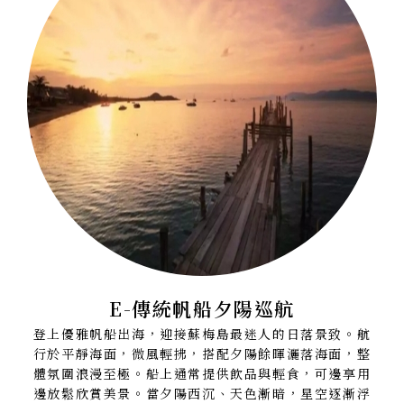
E-傳統帆船夕陽巡航
登上優雅帆船出海，迎接蘇梅島最迷人的日落景致。航
行於平靜海面，微風輕拂，搭配夕陽餘暉灑落海面，整
體氛圍浪漫至極。船上通常提供飲品與輕食，可邊享用
邊放鬆欣賞美景。當夕陽西沉、天色漸暗，星空逐漸浮