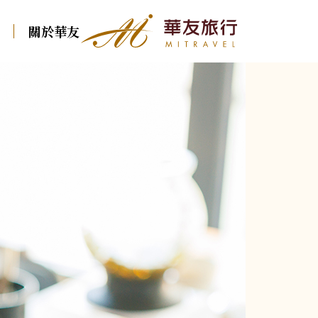
關於華友
華友行程
東歐
北歐
中西歐
南歐
東歐
克．斯．波
冰島
瑞士火車
義大利．多羅米
克．斯．波
波蘭．波羅的海三國
北歐．法羅 羅弗敦
堤．西西里
德瑞．純德
波蘭．波羅的
俄羅斯．西伯利亞
北歐．挪威峽灣 冰島
西班牙
國
法國．法瑞
保加利亞．羅馬尼亞
葡萄牙
俄羅斯．西伯
荷蘭．比利時．盧
森堡
希臘
保加利亞．羅
亞
英國．愛爾蘭
土耳其
奧地利．捷克．匈