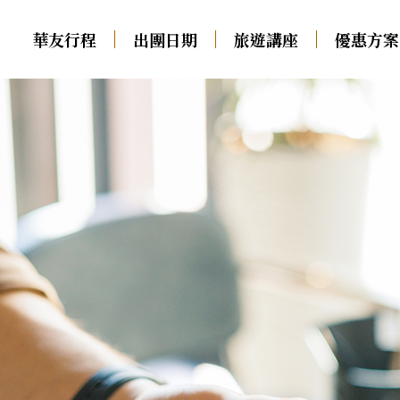
華友行程
出團日期
旅遊講座
優惠方案
01
中西歐
南歐
出團日期
02
瑞士火車
義大利．多羅米堤．西
旅遊講座
03
西里
德瑞．純德
西班牙
法國．法瑞
葡萄牙
優惠方案
04
荷蘭．比利時．盧森堡
希臘
英國．愛爾蘭
土耳其
奧地利．捷克．匈牙利
旅遊專欄
05
德奧．大鐘山