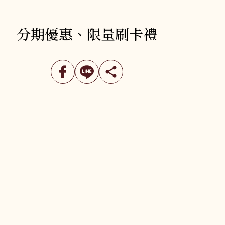
沖繩
分期優惠、限量刷卡禮
美洲
郵輪、河輪系
列
多島
美國．加拿大
極地郵輪
墨西哥
秘魯
智利．玻利維亞