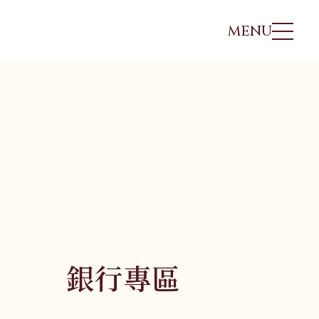
MENU
非洲、中東
日本
北歐
非洲、中東
埃及
北海道．札幌
冰島
埃及
摩洛哥
東北．青森．奧入瀨溪
海三
北歐．法羅 羅弗
摩洛哥
突尼西亞
關東．東京．輕井澤
敦
突尼西亞
肯亞．坦尚尼亞
北陸．立山黑部．合掌
利亞
北歐．挪威峽灣
肯亞．坦尚尼亞
村
沙烏地阿拉伯
冰島
馬尼
沙烏地阿拉伯
銀行專區
關西．大阪．京都
四國．山陰．山陽
九州．福岡．熊本