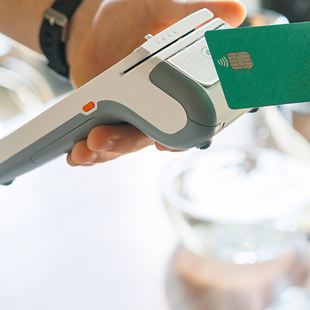
關於華友
06
旅遊地圖
07
亞洲
海島
聯絡我們
08
不丹
峇里島．科摩多島
中國
馬爾地夫
越南
蘇梅島
泰國
帛琉
大溪地