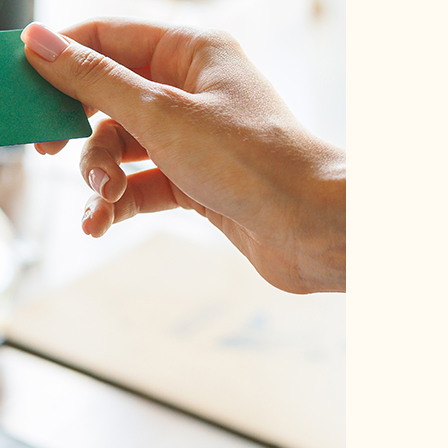
牙利
德奧．大鐘山
美洲
郵輪、河輪系列
日本
亞洲
海島
美國．加拿大
極地郵輪
北海道．札幌
不丹
峇里島．科摩
墨西哥
東北．青森．奧入
中國
馬爾地夫
秘魯
瀨溪
越南
蘇梅島
智利．玻利維亞
關東．東京．輕井
泰國
帛琉
澤
大溪地
北陸．立山黑部．
合掌村
關西．大阪．京都
四國．山陰．山陽