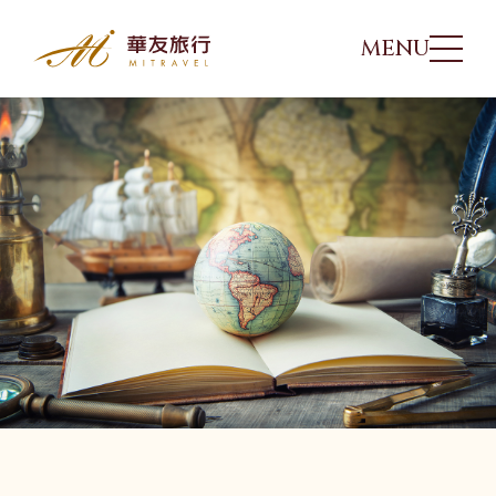
MENU
華友行程
01
出團日期
02
旅遊講座
03
優惠方案
04
旅遊專欄
05