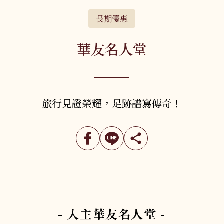
長期優惠
關於華友
06
華友名人堂
旅遊地圖
07
聯絡我們
08
旅行見證榮耀，足跡譜寫傳奇！
Follow Us
- 入主華友名人堂 -