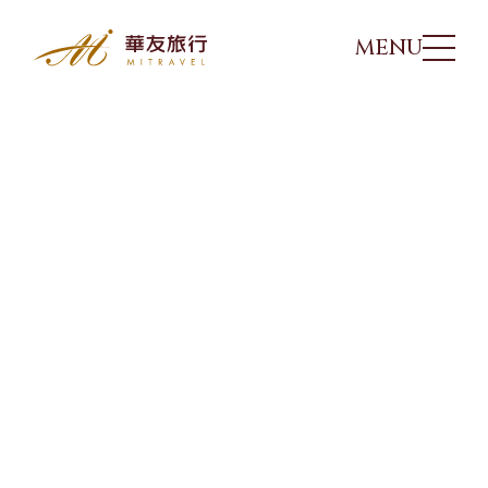
MENU
華友行程
01
出團日期
02
旅遊講座
03
優惠方案
04
旅遊專欄
05