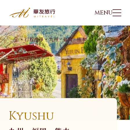
MENU
華友行程
01
行程搜尋
九州．福岡．熊本
出團日期
02
旅遊講座
03
優惠方案
04
Kyushu
旅遊專欄
05