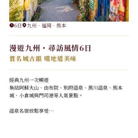
6日
九州．福岡．熊本
漫遊九州・尋訪風情6日
賞名城古韻 嚐地道美味
經典九州一次暢遊
集結阿蘇火山、由布院、別府溫泉、黑川溫泉、熊本
城、小倉城與門司港等人氣景點。
溫泉名宿放鬆享受
入住黑川溫泉與別府溫泉飯店，體...