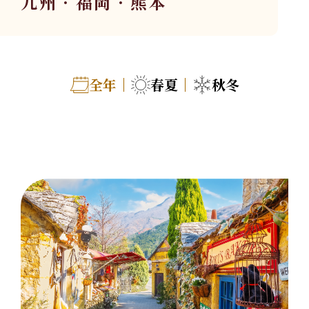
九州．福岡．熊本
關於華友
06
旅遊地圖
07
全年
春夏
秋冬
聯絡我們
08
Follow Us