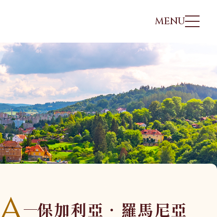
MENU
非洲、中東
日本
北歐
非洲、中東
埃及
北海道．札幌
冰島
埃及
摩洛哥
東北．青森．奧入瀨溪
海三
北歐．法羅 羅弗
摩洛哥
突尼西亞
關東．東京．輕井澤
敦
突尼西亞
肯亞．坦尚尼亞
北陸．立山黑部．合掌
利亞
北歐．挪威峽灣
肯亞．坦尚尼亞
村
沙烏地阿拉伯
冰島
馬尼
沙烏地阿拉伯
關西．大阪．京都
a
四國．山陰．山陽
保加利亞．羅馬尼亞
九州．福岡．熊本