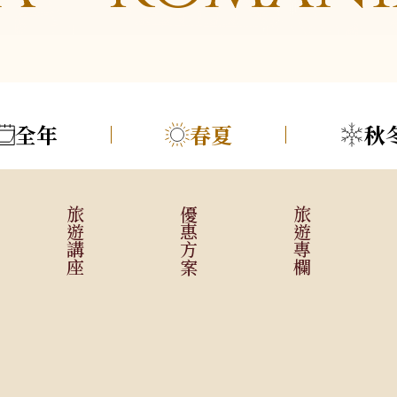
牙利
德奧．大鐘山
美洲
郵輪、河輪系列
日本
亞洲
海島
全年
春夏
秋
美國．加拿大
極地郵輪
北海道．札幌
不丹
峇里島．科摩
墨西哥
東北．青森．奧入
中國
馬爾地夫
秘魯
瀨溪
旅遊講座
優惠方案
旅遊專欄
越南
蘇梅島
智利．玻利維亞
關東．東京．輕井
泰國
帛琉
澤
大溪地
北陸．立山黑部．
合掌村
關西．大阪．京都
四國．山陰．山陽