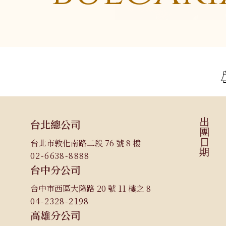
關於華友
06
旅遊地圖
07
亞洲
海島
聯絡我們
08
不丹
峇里島．科摩多島
中國
馬爾地夫
越南
蘇梅島
出團日期
台北總公司
泰國
帛琉
台北市敦化南路二段 76 號 8 樓
大溪地
02-6638-8888
台中分公司
台中市西區大隆路 20 號 11 樓之 8
04-2328-2198
高雄分公司