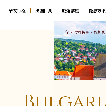
華友行程
出團日期
旅遊講座
優惠方案
01
行程搜尋
保加利
中西歐
南歐
出團日期
02
瑞士火車
義大利．多羅米堤．西
旅遊講座
03
西里
德瑞．純德
西班牙
法國．法瑞
葡萄牙
優惠方案
04
荷蘭．比利時．盧森堡
希臘
英國．愛爾蘭
土耳其
奧地利．捷克．匈牙利
旅遊專欄
05
Bulgar
德奧．大鐘山