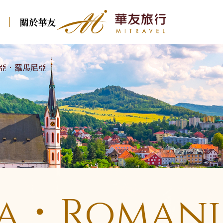
關於華友
華友行程
亞．羅馬尼亞
東歐
北歐
中西歐
南歐
東歐
克．斯．波
冰島
瑞士火車
義大利．多羅米
克．斯．波
波蘭．波羅的海三國
北歐．法羅 羅弗敦
堤．西西里
德瑞．純德
波蘭．波羅的
俄羅斯．西伯利亞
北歐．挪威峽灣 冰島
西班牙
國
法國．法瑞
保加利亞．羅馬尼亞
葡萄牙
俄羅斯．西伯
荷蘭．比利時．盧
森堡
希臘
保加利亞．羅
亞
ia．Romani
英國．愛爾蘭
土耳其
奧地利．捷克．匈