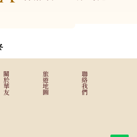
沖繩
美洲
郵輪、河輪系
冬
列
多島
美國．加拿大
極地郵輪
墨西哥
關於華友
旅遊地圖
聯絡我們
秘魯
智利．玻利維亞