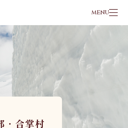
MENU
非洲、中東
日本
北歐
非洲、中東
埃及
北海道．札幌
冰島
埃及
摩洛哥
東北．青森．奧入瀨溪
海三
北歐．法羅 羅弗
摩洛哥
突尼西亞
關東．東京．輕井澤
敦
突尼西亞
肯亞．坦尚尼亞
北陸．立山黑部．合掌
利亞
北歐．挪威峽灣
肯亞．坦尚尼亞
村
沙烏地阿拉伯
冰島
馬尼
沙烏地阿拉伯
關西．大阪．京都
四國．山陰．山陽
部．合掌村
九州．福岡．熊本