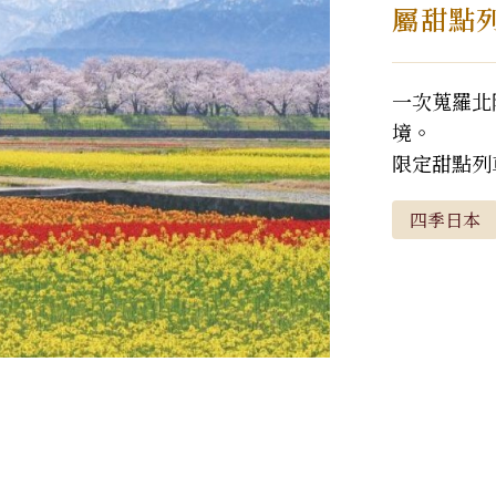
九州．福岡．熊本
屬甜點
沖繩
一次蒐羅北
境。
限定甜點列
春日風景。
四季日本
結合溫泉、