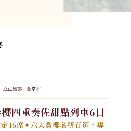
沖繩
美洲
郵輪、河輪系
冬
列
多島
美國．加拿大
極地郵輪
墨西哥
秘魯
智利．玻利維亞
．立山黑部．合掌村
春櫻四重奏佐甜點列車6日
限定16席✦六大賞櫻名所百選，專