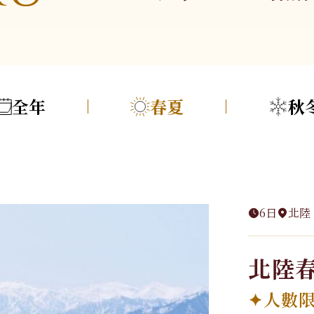
牙利
德奧．大鐘山
美洲
郵輪、河輪系列
日本
亞洲
海島
全年
春夏
秋
美國．加拿大
極地郵輪
北海道．札幌
不丹
峇里島．科摩
墨西哥
東北．青森．奧入
中國
馬爾地夫
秘魯
瀨溪
越南
蘇梅島
智利．玻利維亞
關東．東京．輕井
泰國
帛琉
澤
6日
北陸
大溪地
北陸．立山黑部．
合掌村
北陸
關西．大阪．京都
✦人數
四國．山陰．山陽