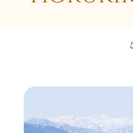
關於華友
06
旅遊地圖
07
亞洲
海島
聯絡我們
08
不丹
峇里島．科摩多島
中國
馬爾地夫
越南
蘇梅島
泰國
帛琉
大溪地