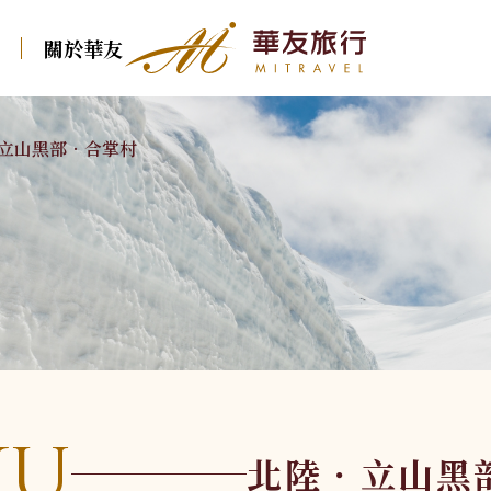
關於華友
華友行程
立山黑部．合掌村
東歐
北歐
中西歐
南歐
東歐
克．斯．波
冰島
瑞士火車
義大利．多羅米
克．斯．波
波蘭．波羅的海三國
北歐．法羅 羅弗敦
堤．西西里
德瑞．純德
波蘭．波羅的
俄羅斯．西伯利亞
北歐．挪威峽灣 冰島
西班牙
國
法國．法瑞
保加利亞．羅馬尼亞
葡萄牙
俄羅斯．西伯
荷蘭．比利時．盧
森堡
希臘
保加利亞．羅
亞
ku
英國．愛爾蘭
土耳其
北陸．立山黑
奧地利．捷克．匈