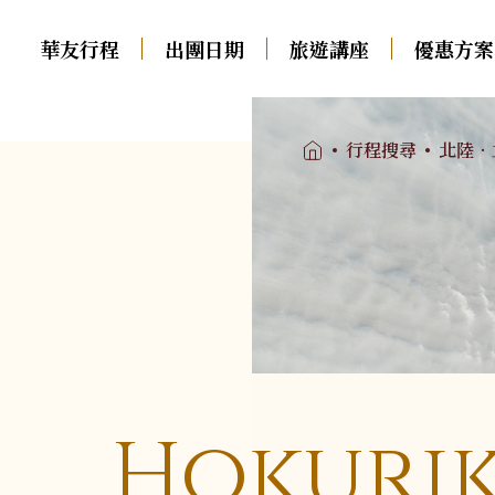
華友行程
出團日期
旅遊講座
優惠方案
01
行程搜尋
北陸．
中西歐
南歐
出團日期
02
瑞士火車
義大利．多羅米堤．西
旅遊講座
03
西里
德瑞．純德
西班牙
法國．法瑞
葡萄牙
優惠方案
04
荷蘭．比利時．盧森堡
希臘
英國．愛爾蘭
土耳其
奧地利．捷克．匈牙利
旅遊專欄
05
Hokuri
德奧．大鐘山