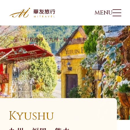
MENU
華友行程
01
行程搜尋
九州．福岡．熊本
出團日期
02
旅遊講座
03
優惠方案
04
Kyushu
旅遊專欄
05