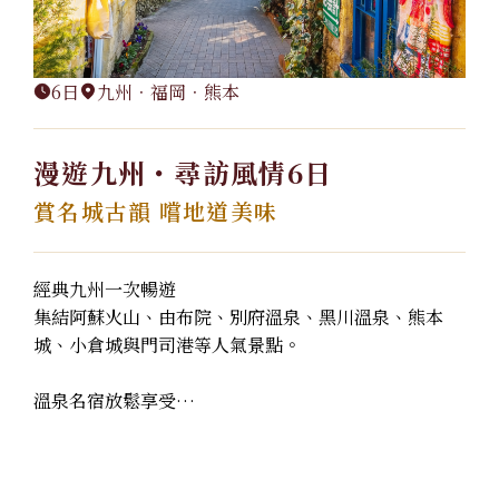
6日
九州．福岡．熊本
漫遊九州・尋訪風情6日
賞名城古韻 嚐地道美味
經典九州一次暢遊
集結阿蘇火山、由布院、別府溫泉、黑川溫泉、熊本
城、小倉城與門司港等人氣景點。
溫泉名宿放鬆享受
入住黑川溫泉與別府溫泉飯店，體...