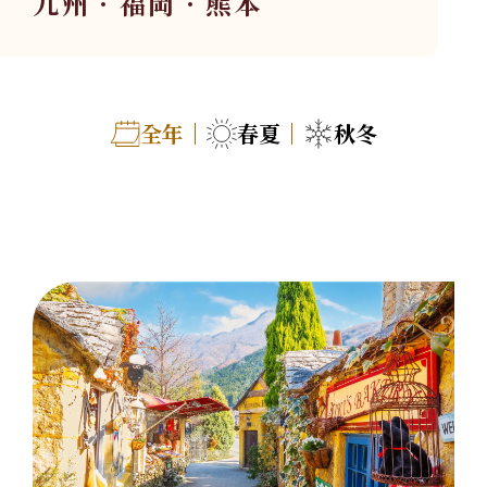
九州．福岡．熊本
關於華友
06
旅遊地圖
07
全年
春夏
秋冬
聯絡我們
08
Follow Us