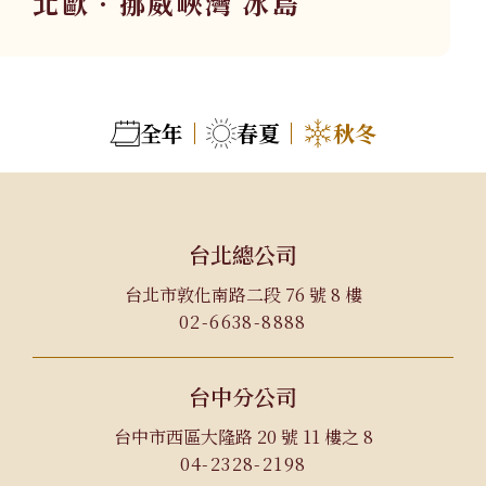
北歐．挪威峽灣 冰島
關於華友
06
旅遊地圖
07
全年
春夏
秋冬
聯絡我們
08
台北總公司
Follow Us
台北市敦化南路二段 76 號 8 樓
02-6638-8888
台中分公司
台中市西區大隆路 20 號 11 樓之 8
04-2328-2198