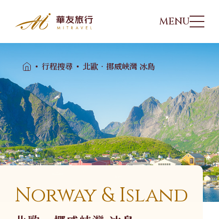
MENU
華友行程
01
行程搜尋
北歐．挪威峽灣 冰島
出團日期
02
旅遊講座
03
優惠方案
04
Norway & Island
旅遊專欄
05